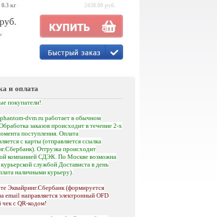
 0.3 кг
2438.00 руб.
 руб.
.
ка и оплата
ые покупатели!
phantom-dvm.ru работает в обычном
Обработка заказов происходит в течение 2-х
момента поступления.
Оплата
ляется с карты (отправляется ссылка
г.Сбербанк). Отгрузка происходит
кой компанией СДЭК. По Москве возможна
а
курьерской службой Достависта
в день
оплата наличными курьеру).
те Эквайринг.Сбербанк (формируется
на email направляется электронный OFD
 чек с QR-кодом!