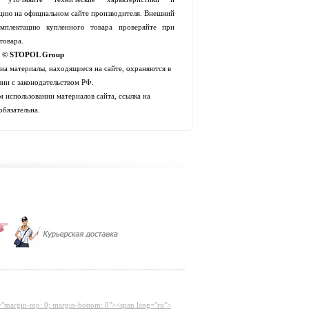
цию на официальном сайте производителя. Внешний
мплектацию купленного товара проверяйте при
товара.
t © STOPOL Group
 на материалы, находящиеся на сайте, охраняются в
вии с законодательством РФ.
 использовании материалов сайта, ссылка на
обязательна.
="margin-top: 0; margin-bottom: 0"><span lang="ru">