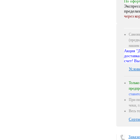
По офор
Экспресс
предела
через ко
Самовы
(предв
нашим 
Акция "Д
доставка
счет! Вы
Услов
Только
предпр
ставит
При по
чеки, 
Весь т
Серти
Заказа