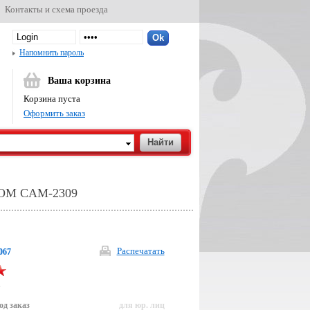
Контакты и схема проезда
Напомнить пароль
Ваша корзина
Корзина пуста
Оформить заказ
OM CAM-2309
Распечатать
067
р
од заказ
для юр. лиц