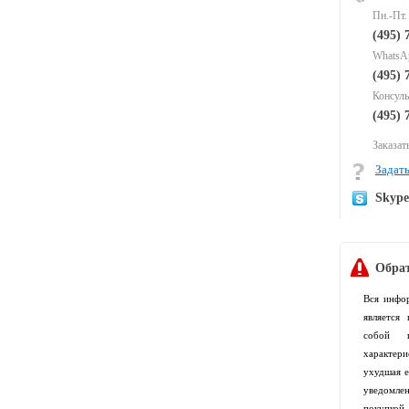
Пн.-Пт.
(495) 
WhatsAp
(495) 
Консуль
(495) 
Заказать
Задать
Skyp
Обрат
Вся инфо
является
собой п
характер
ухудшая е
уведомлен
покупко