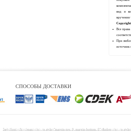
комплекта
вид и ко
вручении 
Copyrigh
Все права
соответст
При любом
источник 
СПОСОБЫ ДОСТАВКИ
5м)</font></b></span></p> <p style="margin-top: 0; margin-bottom: 0">&nbsp;</p> <p style