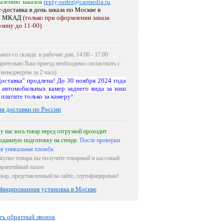
млению заказов
reply-order@carmedia.ru
-доставка в день заказа по Москве
в
х МКАД
(только при оформлении заказа
рзину до 11-00)
воз со склада: в рабочие дни, 14:00 - 17:00
арительно Ваш приезд необходимо согласовать с
менеджером за 2 часа)
оставка" продлена! До 30 ноября 2024 года
 автомобильных камер заднего вида за наш
 платите только за камеру!
ия доставки по России
 у нас весь товар перед отгрузкой проходит
одажную подготовку на стенде.
После проверки
ся уникальная пломба.
купке товара вы получите товарный и кассовый
гарантийный талон
овар, представленный на сайте, сертифицирован!
фицированная установка в Москве
ть обратный звонок