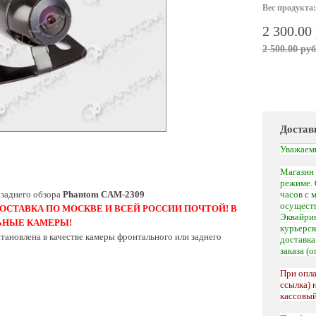
Вес продукта:
2 300.00
2 500.00 руб
Достав
Уважаем
Магазин 
режиме. 
 заднего обзора
Phantom CAM-2309
часов с 
осуществ
ОСТАВКА ПО МОСКВЕ И ВСЕЙ РОССИИ ПОЧТОЙ! В
Эквайрин
ЬНЫЕ КАМЕРЫ!
курьерс
тановлена в качестве камеры фронтального или заднего
доставк
заказа (
При опла
ссылка) 
кассовый