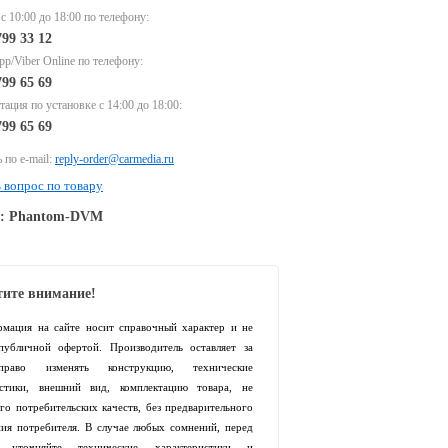
 с 10:00 до 18:00 по телефону:
799 33 12
p/Viber Online по телефону:
799 65 69
тация по установке с 14:00 до 18:00:
799 65 69
 по e-mail:
reply-order@carmedia.ru
 вопрос по товару
e: Phantom-DVM
ите внимание!
рмация на сайте носит справочный характер и не
 публичной офертой. Производитель оставляет за
раво изменять конструкцию, технические
истики, внешний вид, комплектацию товара, не
го потребительских качеств, без предварительного
ия потребителя. В случае любых сомнений, перед
й уточняйте технические характеристики и