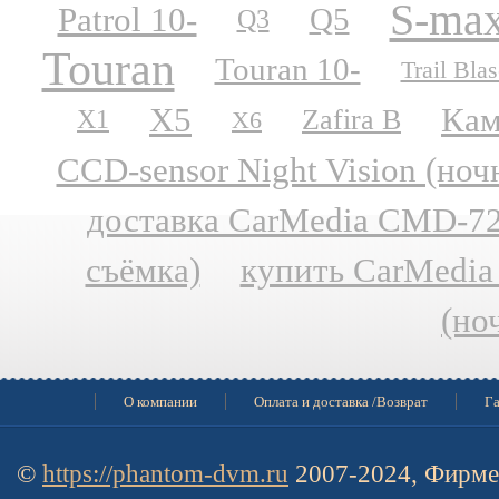
S-ma
Patrol 10-
Q5
Q3
Touran
Touran 10-
Trail Blas
X5
Кам
Zafira B
X1
X6
CCD-sensor Night Vision (но
доставка CarMedia CMD-727
съёмка)
купить CarMedia
(но
О компании
Оплата и доставка /Возврат
Га
©
https://phantom-dvm.ru
2007-2024, Фирме