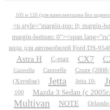
105 и 120 (для комплектации без заднег
<p style="margin-top: 0; margin-b
margin-bottom: 0"><span lang="ru
вида для автомобилей Ford DS-954
CX7
Astra H
C
C-max
Cruze (2008-
Caravelle
Caravella
Jetta
J
(Хэтчбэк)
Jetta 10-
Mazda 3 Sedan (с 2005г.
100
Multivan
NOTE
Orlando