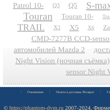
S-ma
Patrol 10-
Q5
Q3
Touran
Touran 10-
Tra
TRAIL
X5
Za
X1
X6
CMD-7277B CCD-sensor N
автомобилей Mazda 2
дост
Night Vision (ночная съёмка)
sensor Night 
О компании
Оплата и доставка /Возврат
Га
©
https://phantom-dvm.ru
2007-2024, Фирме