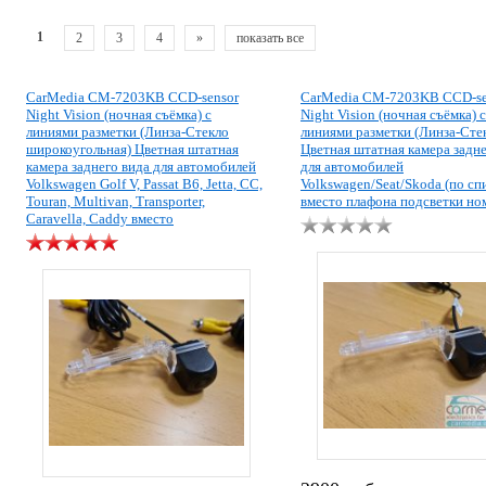
1
2
3
4
»
показать все
CarMedia CM-7203KB CCD-sensor
CarMedia CM-7203KB CCD-se
Night Vision (ночная съёмка) с
Night Vision (ночная съёмка) с
линиями разметки (Линза-Стекло
линиями разметки (Линза-Сте
широкоугольная) Цветная штатная
Цветная штатная камера задне
камера заднего вида для автомобилей
для автомобилей
Volkswagen Golf V, Passat B6, Jetta, CC,
Volkswagen/Seat/Skoda (по сп
Touran, Multivan, Transporter,
вместо плафона подсветки но
Caravella, Caddy вместо