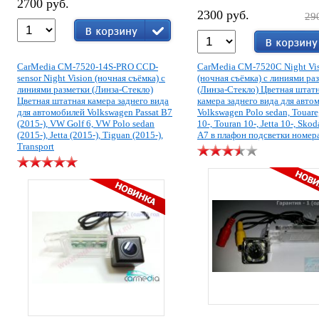
2700 руб.
2300 руб.
29
CarMedia CM-7520-14S-PRO CCD-
CarMedia CM-7520C Night Vi
sensor Night Vision (ночная съёмка) с
(ночная съёмка) с линиями ра
линиями разметки (Линза-Стекло)
(Линза-Стекло) Цветная штат
Цветная штатная камера заднего вида
камера заднего вида для авто
для автомобилей Volkswagen Passat B7
Volkswagen Polo sedan, Touar
(2015-), VW Golf 6, VW Polo sedan
10-, Touran 10-, Jetta 10-, Sko
(2015-), Jetta (2015-), Tiguan (2015-),
A7 в плафон подсветки номер
Transport