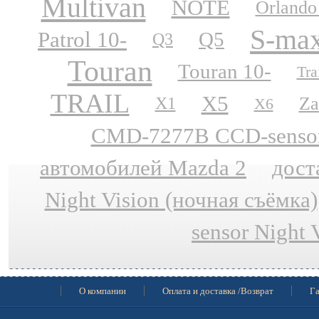
Multivan
NOTE
Orlando
S-ma
Patrol 10-
Q5
Q3
Touran
Touran 10-
Tra
TRAIL
X5
Za
X1
X6
CMD-7277B CCD-sensor N
автомобилей Mazda 2
дост
Night Vision (ночная съёмка)
sensor Night 
О компании
Оплата и доставка /Возврат
Га