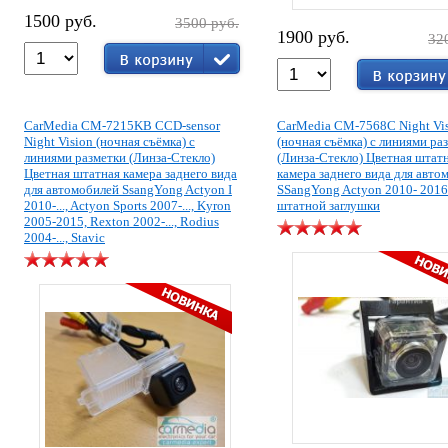
1500 руб.
3500 руб.
1900 руб.
32
CarMedia CM-7215KB CCD-sensor
CarMedia CM-7568C Night Vi
Night Vision (ночная съёмка) с
(ночная съёмка) с линиями ра
линиями разметки (Линза-Стекло)
(Линза-Стекло) Цветная штат
Цветная штатная камера заднего вида
камера заднего вида для авто
для автомобилей SsangYong Actyon I
SSangYong Actyon 2010- 2016
2010-..., Actyon Sports 2007-..., Kyron
штатной заглушки
2005-2015, Rexton 2002-..., Rodius
2004-..., Stavic