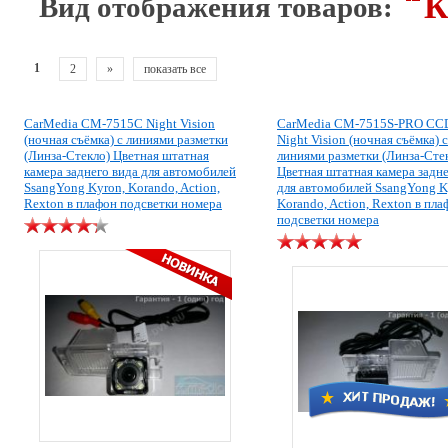
К
Вид отображения товаров:
1
2
»
показать все
CarMedia CM-7515C Night Vision
CarMedia CM-7515S-PRO CCD
(ночная съёмка) с линиями разметки
Night Vision (ночная съёмка) с
(Линза-Стекло) Цветная штатная
линиями разметки (Линза-Сте
камера заднего вида для автомобилей
Цветная штатная камера задне
SsangYong Kyron, Korando, Action,
для автомобилей SsangYong K
Rexton в плафон подсветки номера
Korando, Action, Rexton в пла
подсветки номера