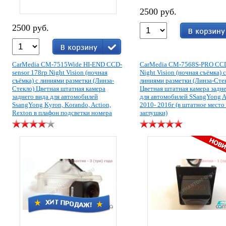
2500 руб.
2500 руб.
CarMedia CM-7515Wide HI-END CCD-
CarMedia CM-7568S-PRO CCD
sensor 178гр Night Vision (ночная
Night Vision (ночная съёмка) с
съёмка) с линиями разметки (Линза-
линиями разметки (Линза-Сте
Стекло) Цветная штатная камера
Цветная штатная камера задне
заднего вида для автомобилей
для автомобилей SSangYong 
SsangYong Kyron, Korando, Action,
2010- 2016г (в штатное место
Rexton в плафон подсветки номера
заглушки)