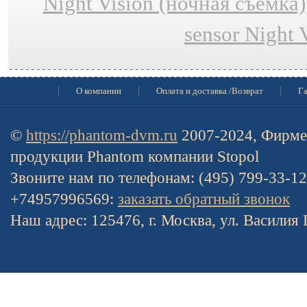
Night Vision (ночная съёмка)
sensor Night 
О компании
Оплата и доставка /Возврат
Га
©
https://phantom-dvm.ru
2007-2024, Фирме
продукции Phantom компании Stopol
Звоните нам по телефонам: (495) 799-33-1
+74957996569:
заказать обратный звонок
Наш адрес: 125476, г. Москва, ул. Василия