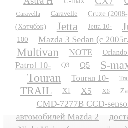
CX7
Astra H
C-max
Cruze (2008-
Caravelle
Caravella
Jetta
J
(Хэтчбэк)
Jetta 10-
Mazda 3 Sedan (с 2005г
100
Multivan
NOTE
Orlando
S-ma
Patrol 10-
Q5
Q3
Touran
Touran 10-
Tra
TRAIL
X5
Za
X1
X6
CMD-7277B CCD-sensor N
автомобилей Mazda 2
дост