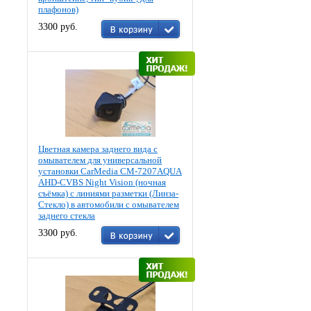
плафонов)
3300 руб.
Цветная камера заднего вида c
омывателем для универсальной
установки CarMedia CM-7207AQUA
AHD-CVBS Night Vision (ночная
съёмка) с линиями разметки (Линза-
Стекло) в автомобили с омывателем
заднего стекла
3300 руб.