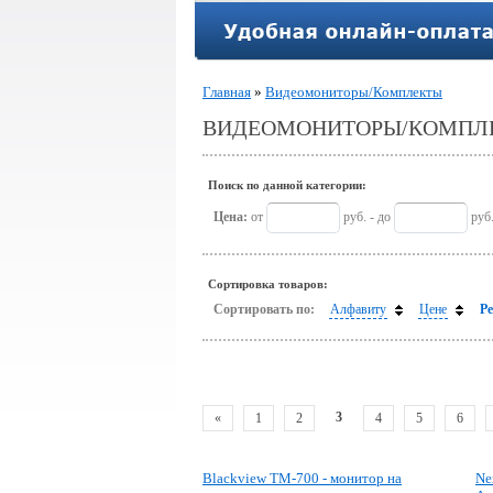
Главная
»
Видеомониторы/Комплекты
ВИДЕОМОНИТОРЫ/КОМПЛ
Поиск по данной категории:
Цена:
от
руб. - до
руб
Сортировка товаров:
Сортировать по:
Алфавиту
Цене
Р
3
«
1
2
4
5
6
Blackview TM-700 - монитор на
Ne