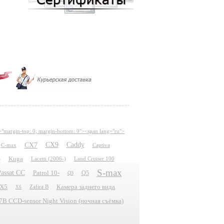
="margin-top: 0; margin-bottom: 0"><span lang="ru">
CX7
CX9
Caddy
C-max
Captiva
e
Kuga
Lacetti (2006-)
Land Cruiser 100
S-max
assat CC
Patrol 10-
Q5
Q3
X5
Камера заднего вида
Zafira B
X6
 CCD-sensor Night Vision (ночная съёмка)