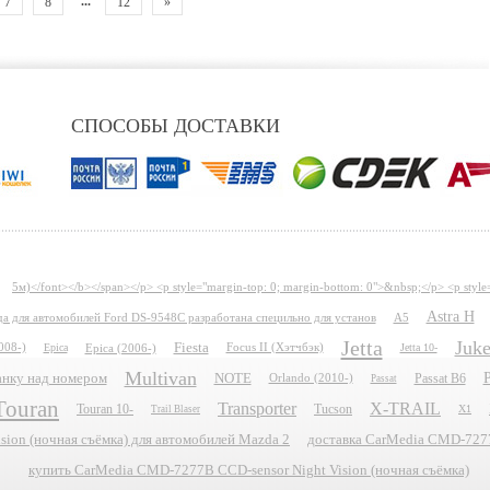
...
7
8
12
»
СПОСОБЫ ДОСТАВКИ
5м)</font></b></span></p> <p style="margin-top: 0; margin-bottom: 0">&nbsp;</p> <p style
Astra H
ида для автомобилей Ford DS-9548C разработана специльно для установ
A5
Jetta
Juk
Fiesta
008-)
Epica
Epica (2006-)
Focus II (Хэтчбэк)
Jetta 10-
Multivan
P
планку над номером
NOTE
Passat B6
Orlando (2010-)
Passat
Touran
Transporter
X-TRAIL
Touran 10-
Tucson
X1
Trail Blaser
ion (ночная съёмка) для автомобилей Mazda 2
доставка CarMedia CMD-7277B
купить CarMedia CMD-7277B CCD-sensor Night Vision (ночная съёмка)