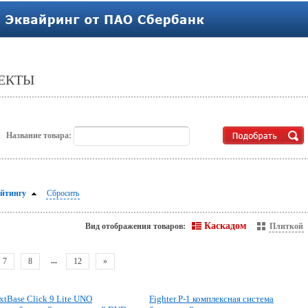
ЕКТЫ
.
Название товара:
ейтингу
Сбросить
Каскадом
Вид отображения товаров:
Плиткой
...
7
8
12
»
xtBase Click 9 Lite UNO
Fighter P-1 комплексная система