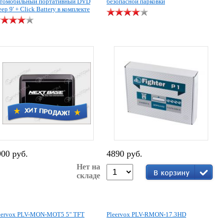
томобильный портативный DVD
безопасной парковки
еер 9' + Click Battery в комплекте
900 руб.
4890 руб.
Нет на
складе
eervox PLV-MON-MOT5 5" TFT
Pleervox PLV-RMON-17.3HD