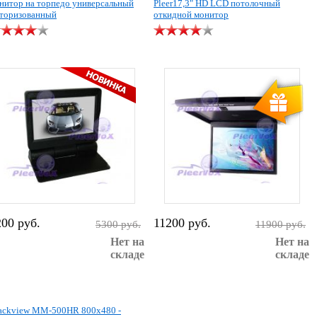
нитор на торпедо универсальный
Pleer17,3" HD LCD потолочный
торизованный
откидной монитор
200 руб.
11200 руб.
5300 руб.
11900 руб.
Нет на
Нет на
складе
складе
ackview MM-500HR 800x480 -