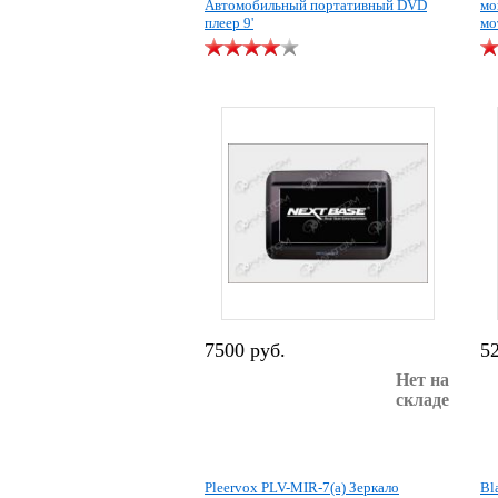
Автомобильный портативный DVD
мо
плеер 9'
мо
7500 руб.
5
Нет на
складе
Pleervox PLV-MIR-7(a) Зеркало
Bl