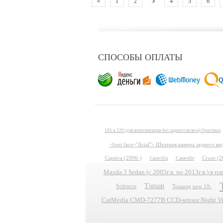
3
«
1
2
4
5
6
СПОСОБЫ ОПЛАТЫ
105 и 120 (для комплектации без заднего колеса) Оригинал
<font face="Arial"> Штатная камера заднего в
Captiva (2006-)
Caravelle
Cruze (2
Caravella
Mazda 3 Sedan (с 2005г.в. по 2013г.в.) в 
Tiguan
Scirocco
Touareg new 10-
CarMedia CMD-7277B CCD-sensor Night Vis