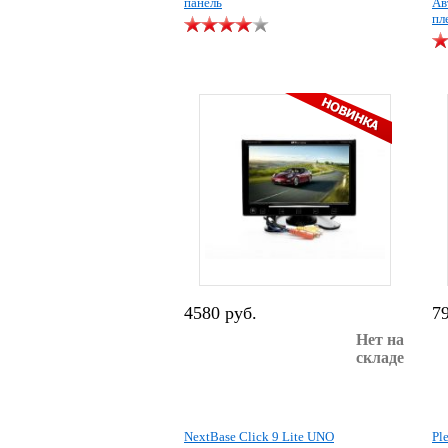
панель
Ав
пл
4580 руб.
7
Нет на
складе
NextBase Click 9 Lite UNO
Pl