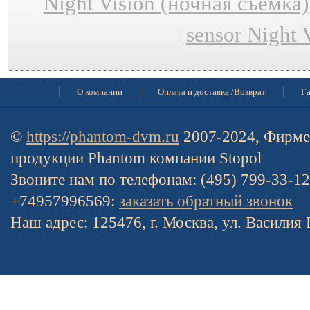
Night Vision (ночная съёмка)
sensor Night 
О компании
Оплата и доставка /Возврат
Га
©
https://phantom-dvm.ru
2007-2024, Фирме
продукции Phantom компании Stopol
Звоните нам по телефонам: (495) 799-33-1
+74957996569:
заказать обратный звонок
Наш адрес: 125476, г. Москва, ул. Василия