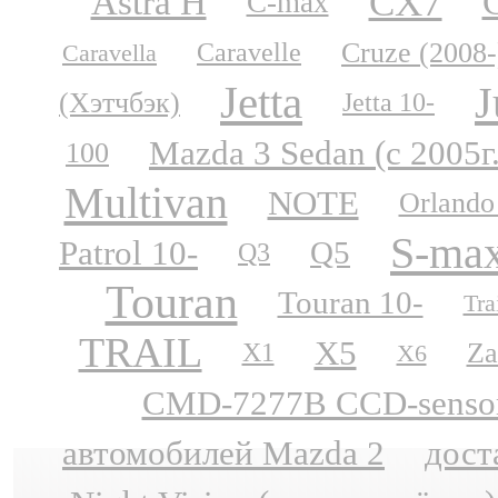
CX7
Astra H
C-max
Cruze (2008-
Caravelle
Caravella
Jetta
J
(Хэтчбэк)
Jetta 10-
Mazda 3 Sedan (с 2005г
100
Multivan
NOTE
Orlando
S-ma
Patrol 10-
Q5
Q3
Touran
Touran 10-
Tra
TRAIL
X5
Za
X1
X6
CMD-7277B CCD-sensor N
автомобилей Mazda 2
дост