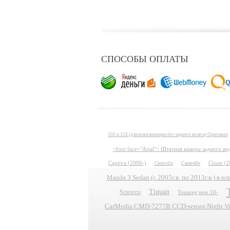
СПОСОБЫ ОПЛАТЫ
105 и 120 (для комплектации без заднего колеса) Оригинал
<font face="Arial"> Штатная камера заднего в
Captiva (2006-)
Caravelle
Cruze (2
Caravella
Mazda 3 Sedan (с 2005г.в. по 2013г.в.) в 
Tiguan
Scirocco
Touareg new 10-
CarMedia CMD-7277B CCD-sensor Night Vis