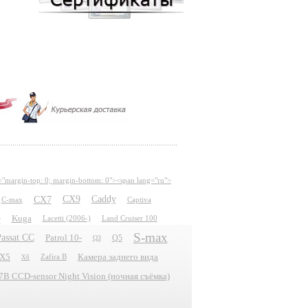
="margin-top: 0; margin-bottom: 0"><span lang="ru">
CX7
CX9
Caddy
C-max
Captiva
e
Kuga
Lacetti (2006-)
Land Cruiser 100
S-max
assat CC
Patrol 10-
Q5
Q3
X5
Камера заднего вида
Zafira B
X6
 CCD-sensor Night Vision (ночная съёмка)