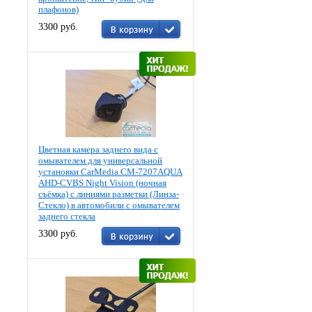
плафонов)
3300 руб.
Цветная камера заднего вида c
омывателем для универсальной
установки CarMedia CM-7207AQUA
AHD-CVBS Night Vision (ночная
съёмка) с линиями разметки (Линза-
Стекло) в автомобили с омывателем
заднего стекла
3300 руб.