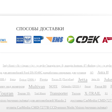
СПОСОБЫ ДОСТАВКИ
5м)</font></b></span></p> <p style="margin-top: 0; margin-bottom: 0">&nbsp;</p> <p style
Astra H
ида для автомобилей Ford DS-9548C разработана специльно для установ
A5
Jetta
Juk
Fiesta
008-)
Epica
Epica (2006-)
Focus II (Хэтчбэк)
Jetta 10-
Multivan
P
планку над номером
NOTE
Passat B6
Orlando (2010-)
Passat
Touran
Transporter
X-TRAIL
Touran 10-
Tucson
X1
Trail Blaser
ion (ночная съёмка) для автомобилей Mazda 2
доставка CarMedia CMD-7277B
купить CarMedia CMD-7277B CCD-sensor Night Vision (ночная съёмка)