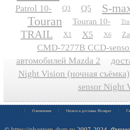
S-ma
Patrol 10-
Q5
Q3
Touran
Touran 10-
Tra
TRAIL
X5
Za
X1
X6
CMD-7277B CCD-sensor N
автомобилей Mazda 2
дост
Night Vision (ночная съёмка)
sensor Night 
О компании
Оплата и доставка /Возврат
Га
©
https://phantom-dvm.ru
2007-2024, Фирме