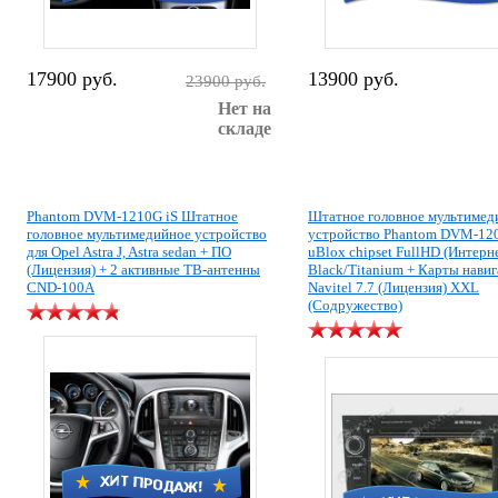
17900 руб.
13900 руб.
23900 руб.
Нет на
складе
Phantom DVM-1210G iS Штатное
Штатное головное мультимед
головное мультимедийное устройство
устройство Phantom DVM-12
для Opel Astra J, Astra sedan + ПО
uBlox chipset FullHD (Интерн
(Лицензия) + 2 активные ТВ-антенны
Black/Titanium + Карты нави
CND-100A
Navitel 7.7 (Лицензия) XXL
(Содружество)