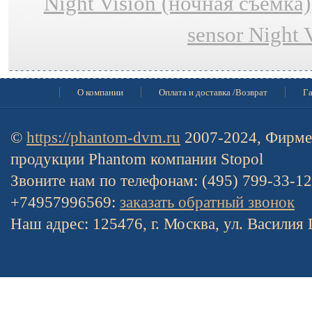
Night Vision (ночная съёмка)
sensor Night 
О компании
Оплата и доставка /Возврат
Га
©
https://phantom-dvm.ru
2007-2024, Фирме
продукции Phantom компании Stopol
Звоните нам по телефонам: (495) 799-33-1
+74957996569:
заказать обратный звонок
Наш адрес: 125476, г. Москва, ул. Василия