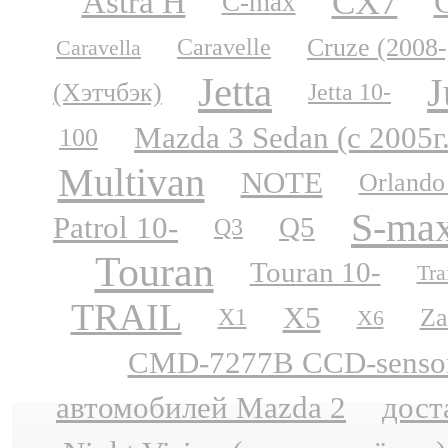
CX7
Astra H
C-max
Cruze (2008-
Caravelle
Caravella
Jetta
J
(Хэтчбэк)
Jetta 10-
Mazda 3 Sedan (с 2005г
100
Multivan
NOTE
Orlando
S-ma
Patrol 10-
Q5
Q3
Touran
Touran 10-
Tra
TRAIL
X5
Za
X1
X6
CMD-7277B CCD-sensor N
автомобилей Mazda 2
дост