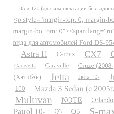
105 и 120 (для комплектации без заднег
<p style="margin-top: 0; margin-b
margin-bottom: 0"><span lang="ru
вида для автомобилей Ford DS-95
CX7
Astra H
C-max
Cruze (2008-
Caravelle
Caravella
Jetta
J
(Хэтчбэк)
Jetta 10-
Mazda 3 Sedan (с 2005г
100
Multivan
NOTE
Orlando
S-ma
Patrol 10-
Q5
Q3