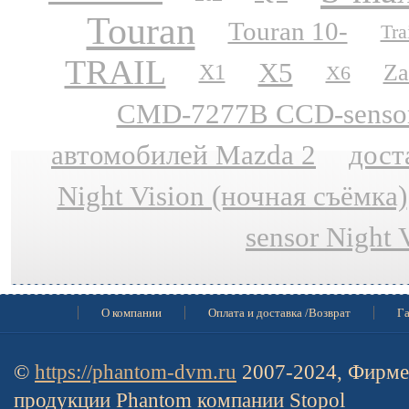
Touran
Touran 10-
Tra
TRAIL
X5
Za
X1
X6
CMD-7277B CCD-sensor N
автомобилей Mazda 2
дост
Night Vision (ночная съёмка)
sensor Night 
О компании
Оплата и доставка /Возврат
Га
©
https://phantom-dvm.ru
2007-2024, Фирме
продукции Phantom компании Stopol